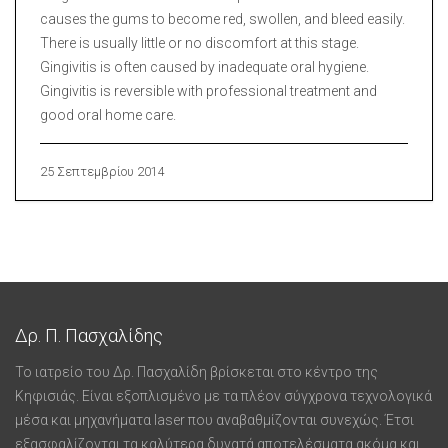
causes the gums to become red, swollen, and bleed easily.
There is usually little or no discomfort at this stage.
Gingivitis is often caused by inadequate oral hygiene.
Gingivitis is reversible with professional treatment and
good oral home care.
25 Σεπτεμβρίου 2014
Δρ. Π. Πασχαλίδης
Το ιατρείο του Δρ. Πασχαλίδη βρίσκεται στο κέντρο της
Κηφισιάς. Είναι εξοπλισμένο με τα πλέον σύγχρονα τεχνολογικά
μέσα και μηχανήματα laser που αναβαθμίζονται συνεχώς. Έτσι
εξασφαλίζονται τα καλύτερα δυνατά αποτελέσματα ακόμα και