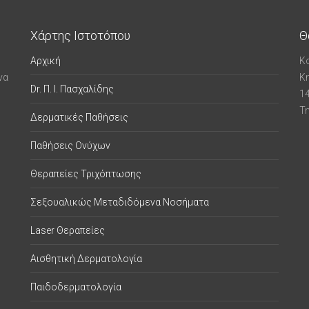
Χάρτης Ιστοτόπου
Θ
Αρχική
Κ
να
Κ
Dr. Π. Ι. Πασχαλίδης
1
Τ
Δερματικές Παθήσεις
Παθήσεις Ονύχων
Θεραπείες Τριχόπτωσης
Σεξουαλικώς Μεταδιδόμενα Νοσήματα
Laser Θεραπείες
Αισθητική Δερματολογία
Παιδοδερματολογία