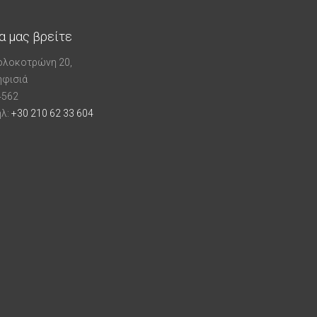
α μας βρείτε
ολοκοτρώνη 20,
ηφισιά
4562
ηλ:
+30 210 62 33 604